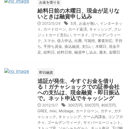
お金を借りる
給料日前の木曜日、現金が足りな
いときは融資申し込み
2012/5/24
5月
,
お金が無い
,
インターネッ
ト
,
カードローン
,
カード返済
,
キャッシング
,
クレ
ジットカード支払い
,
ケータイ
,
ゴールデンウィー
ク
,
スマホ
,
借入申込
,
出費
,
可能性
,
審査対応
,
手持
ち
,
手持ち資金
,
振込融資
,
支払い
,
木曜日
,
現金不
足
,
給料日
,
給料日前
,
融資申し込み
,
週末
,
金曜日
即日融資
追証が発生、今すぐお金を借り
る！ガチャショックでの証券会社
への支払は、現金融資・即日振込
で。ネット申込でキャッシング
2012/5/7
300万円
,
500万円
,
800万円
,
GREE
,
mixi
,
Mobage
,
カードローン
,
ガチャ
,
ガチ
ャショック
,
キャッシング
,
ゲーム内課金
,
コンプガ
チャ
,
ゴールデンウィーク
,
サイバーエージェント
,
ストップ安
,
ソーシャルゲーム
,
ネット申込
,
下げ幅
,