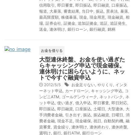
信用取引
,
即日審査
,
即日振込
,
即日融資
,
口座振込
,
報道
,
大暴落
,
審査結果
,
当日中
,
振込
,
景表法
,
暴落
,
最高限度額
,
株価暴落
,
現金
,
現金用意
,
現金融資
,
相
場
,
証券会社
,
証拠金
,
追加証拠金
,
追証
,
追証発生
,
送金
,
連休明け
,
銀行ローン
,
銀行融資
,
銘柄
お金を借りる
大型連休終盤、お金を使い過ぎた
らキャッシング申込で現金確保。
連休明けに困らないように、ネッ
トで今すぐ融資申込
2012/5/5
お金足りない
,
やりくり
,
インタ
ーネット申込
,
カードローン
,
キャッシング申込
,
コ
ンビニATM
,
ゴールデンウィーク
,
ネットバンク
,
ネ
ット申込
,
使い過ぎ
,
借入申込
,
即日審査
,
即日対応
,
即日振込
,
即日融資
,
口座振込
,
土曜日
,
大型連休
,
大
手消費者金融
,
引き出す
,
振込
,
振込融資
,
日曜日
,
消
費者金融
,
現金不足
,
現金確保
,
祝日
,
自動契約機
,
融
資審査
,
資金繰り
,
連休明け
,
連休終わり
,
連休終盤
,
週明け
,
銀行
,
銀行ATM
,
銀行ローン