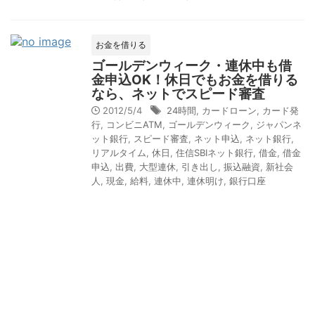
お金を借りる
ゴールデンウィーク・連休中も借
金申込OK！休日でもお金を借りる
なら、ネットでスピード審査
2012/5/4
24時間
,
カードローン
,
カード発
行
,
コンビニATM
,
ゴールデンウィーク
,
ジャパンネ
ット銀行
,
スピード審査
,
ネット申込
,
ネット銀行
,
リアルタイム
,
休日
,
住信SBIネット銀行
,
借金
,
借金
申込
,
出費
,
大型連休
,
引き出し
,
振込融資
,
新社会
人
,
現金
,
給料
,
連休中
,
連休明け
,
銀行口座