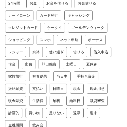
24時間
お金
お金を借りる
お金借りる
カードローン
カード発行
キャッシング
クレジットカード
ケータイ
ゴールデンウィーク
ショッピング
スマホ
ネット申込
ボーナス
レジャー
余裕
使い過ぎ
借りる
借入申込
借金
出費
即日融資
土曜日
夏休み
家族旅行
審査結果
当日中
手持ち資金
振込融資
支払い
日曜日
現金
現金用意
現金融資
生活費
給料
給料日
融資審査
計画的
買い物
足りない
返済
週末
金融機関
飲み会