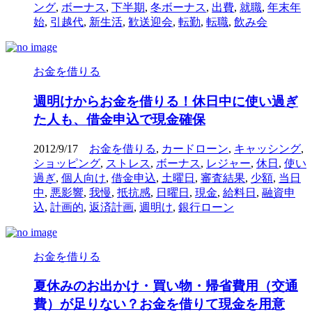
ング
,
ボーナス
,
下半期
,
冬ボーナス
,
出費
,
就職
,
年末年
始
,
引越代
,
新生活
,
歓送迎会
,
転勤
,
転職
,
飲み会
お金を借りる
週明けからお金を借りる！休日中に使い過ぎ
た人も、借金申込で現金確保
2012/9/17
お金を借りる
,
カードローン
,
キャッシング
,
ショッピング
,
ストレス
,
ボーナス
,
レジャー
,
休日
,
使い
過ぎ
,
個人向け
,
借金申込
,
土曜日
,
審査結果
,
少額
,
当日
中
,
悪影響
,
我慢
,
抵抗感
,
日曜日
,
現金
,
給料日
,
融資申
込
,
計画的
,
返済計画
,
週明け
,
銀行ローン
お金を借りる
夏休みのお出かけ・買い物・帰省費用（交通
費）が足りない？お金を借りて現金を用意