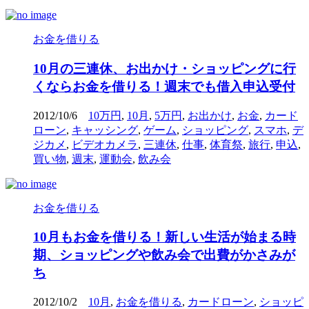
お金を借りる
10月の三連休、お出かけ・ショッピングに行
くならお金を借りる！週末でも借入申込受付
2012/10/6
10万円
,
10月
,
5万円
,
お出かけ
,
お金
,
カード
ローン
,
キャッシング
,
ゲーム
,
ショッピング
,
スマホ
,
デ
ジカメ
,
ビデオカメラ
,
三連休
,
仕事
,
体育祭
,
旅行
,
申込
,
買い物
,
週末
,
運動会
,
飲み会
お金を借りる
10月もお金を借りる！新しい生活が始まる時
期、ショッピングや飲み会で出費がかさみが
ち
2012/10/2
10月
,
お金を借りる
,
カードローン
,
ショッピ