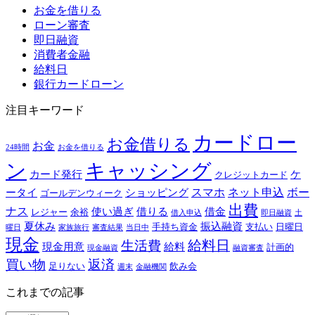
お金を借りる
ローン審査
即日融資
消費者金融
給料日
銀行カードローン
注目キーワード
カードロー
お金借りる
お金
24時間
お金を借りる
ン
キャッシング
カード発行
ケ
クレジットカード
スマホ
ネット申込
ボー
ータイ
ショッピング
ゴールデンウィーク
出費
ナス
使い過ぎ
借りる
借金
レジャー
余裕
借入申込
即日融資
土
夏休み
振込融資
手持ち資金
支払い
日曜日
曜日
家族旅行
審査結果
当日中
現金
給料日
生活費
現金用意
給料
計画的
現金融資
融資審査
買い物
返済
足りない
飲み会
週末
金融機関
これまでの記事