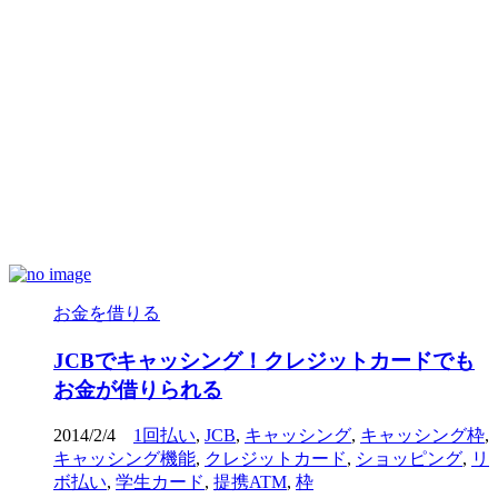
お金を借りる
JCBでキャッシング！クレジットカードでも
お金が借りられる
2014/2/4
1回払い
,
JCB
,
キャッシング
,
キャッシング枠
,
キャッシング機能
,
クレジットカード
,
ショッピング
,
リ
ボ払い
,
学生カード
,
提携ATM
,
枠