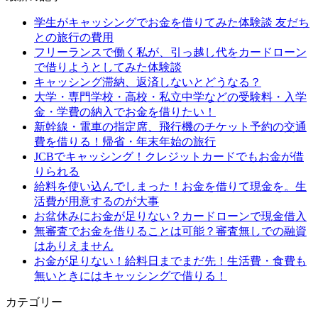
学生がキャッシングでお金を借りてみた体験談 友だち
との旅行の費用
フリーランスで働く私が、引っ越し代をカードローン
で借りようとしてみた体験談
キャッシング滞納、返済しないとどうなる？
大学・専門学校・高校・私立中学などの受験料・入学
金・学費の納入でお金を借りたい！
新幹線・電車の指定席、飛行機のチケット予約の交通
費を借りる！帰省・年末年始の旅行
JCBでキャッシング！クレジットカードでもお金が借
りられる
給料を使い込んでしまった！お金を借りて現金を。生
活費が用意するのが大事
お盆休みにお金が足りない？カードローンで現金借入
無審査でお金を借りることは可能？審査無しでの融資
はありえません
お金が足りない！給料日までまだ先！生活費・食費も
無いときにはキャッシングで借りる！
カテゴリー