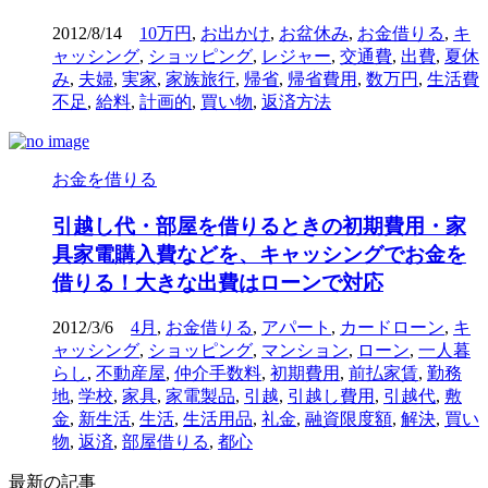
2012/8/14
10万円
,
お出かけ
,
お盆休み
,
お金借りる
,
キ
ャッシング
,
ショッピング
,
レジャー
,
交通費
,
出費
,
夏休
み
,
夫婦
,
実家
,
家族旅行
,
帰省
,
帰省費用
,
数万円
,
生活費
不足
,
給料
,
計画的
,
買い物
,
返済方法
お金を借りる
引越し代・部屋を借りるときの初期費用・家
具家電購入費などを、キャッシングでお金を
借りる！大きな出費はローンで対応
2012/3/6
4月
,
お金借りる
,
アパート
,
カードローン
,
キ
ャッシング
,
ショッピング
,
マンション
,
ローン
,
一人暮
らし
,
不動産屋
,
仲介手数料
,
初期費用
,
前払家賃
,
勤務
地
,
学校
,
家具
,
家電製品
,
引越
,
引越し費用
,
引越代
,
敷
金
,
新生活
,
生活
,
生活用品
,
礼金
,
融資限度額
,
解決
,
買い
物
,
返済
,
部屋借りる
,
都心
最新の記事