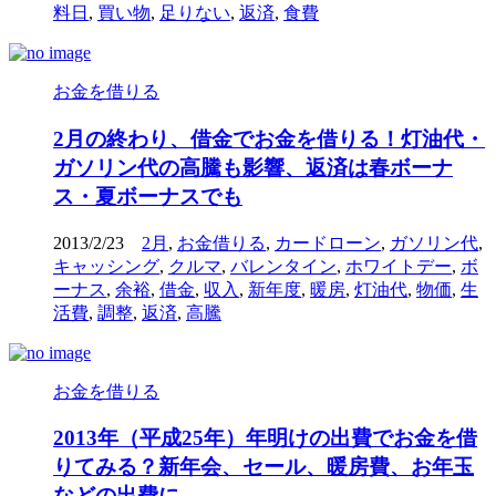
料日
,
買い物
,
足りない
,
返済
,
食費
お金を借りる
2月の終わり、借金でお金を借りる！灯油代・
ガソリン代の高騰も影響、返済は春ボーナ
ス・夏ボーナスでも
2013/2/23
2月
,
お金借りる
,
カードローン
,
ガソリン代
,
キャッシング
,
クルマ
,
バレンタイン
,
ホワイトデー
,
ボ
ーナス
,
余裕
,
借金
,
収入
,
新年度
,
暖房
,
灯油代
,
物価
,
生
活費
,
調整
,
返済
,
高騰
お金を借りる
2013年（平成25年）年明けの出費でお金を借
りてみる？新年会、セール、暖房費、お年玉
などの出費に