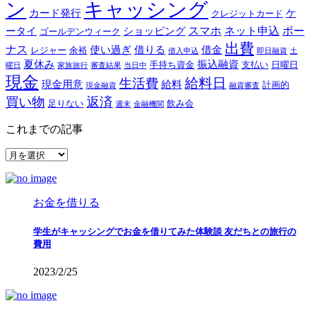
ン
キャッシング
カード発行
ケ
クレジットカード
スマホ
ネット申込
ボー
ータイ
ショッピング
ゴールデンウィーク
出費
ナス
使い過ぎ
借りる
借金
レジャー
余裕
借入申込
即日融資
土
夏休み
振込融資
手持ち資金
支払い
日曜日
曜日
家族旅行
審査結果
当日中
現金
給料日
生活費
現金用意
給料
計画的
現金融資
融資審査
買い物
返済
足りない
飲み会
週末
金融機関
これまでの記事
こ
れ
ま
で
お金を借りる
の
記
学生がキャッシングでお金を借りてみた体験談 友だちとの旅行の
事
費用
2023/2/25