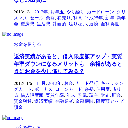
2013/1/8
2013年
,
お年玉
,
やり繰り
,
カードローン
,
クリ
スマス
,
セール
,
余裕
,
初売り
,
利息
,
平成25年
,
新年
,
新年
会
,
暖房費
,
生活費
,
計画的
,
足りない
,
返済
,
金利負担
お金を借りる
返済実績があると、借入限度額アップ・実質
年率ダウンになるメリットも。余裕があると
きにお金を少し借りてみる？
2012/11/6
11月
,
2012年
,
お金
,
カード発行
,
キャッシン
グカード
,
ボーナス
,
ローンカード
,
余裕
,
信用度
,
借り
る
,
借入限度額
,
実質年率
,
年末
,
景気
,
現金
,
財布
,
貯金
,
資金融通
,
返済実績
,
金融業者
,
金融機関
,
限度額アップ
,
預金
お金を借りる