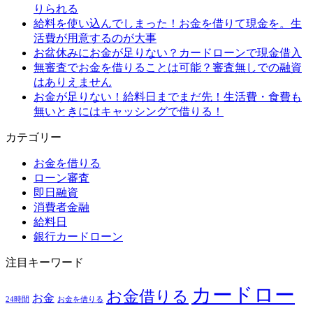
りられる
給料を使い込んでしまった！お金を借りて現金を。生
活費が用意するのが大事
お盆休みにお金が足りない？カードローンで現金借入
無審査でお金を借りることは可能？審査無しでの融資
はありえません
お金が足りない！給料日までまだ先！生活費・食費も
無いときにはキャッシングで借りる！
カテゴリー
お金を借りる
ローン審査
即日融資
消費者金融
給料日
銀行カードローン
注目キーワード
カードロー
お金借りる
お金
24時間
お金を借りる