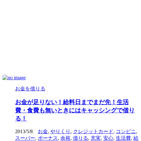
お金を借りる
お金が足りない！給料日までまだ先！生活
費・食費も無いときにはキャッシングで借り
る！
2013/5/8
お金
,
やりくり
,
クレジットカード
,
コンビニ
,
スーパー
,
ボーナス
,
余裕
,
借りる
,
充実
,
安心
,
生活費
,
給