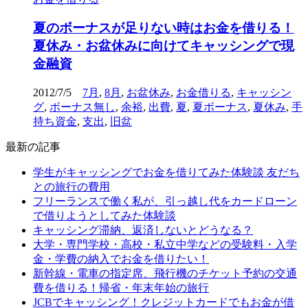
夏のボーナスが足りない時はお金を借りる！
夏休み・お盆休みに向けてキャッシングで現
金融資
2012/7/5
7月
,
8月
,
お盆休み
,
お金借りる
,
キャッシン
グ
,
ボーナス無し
,
余裕
,
出費
,
夏
,
夏ボーナス
,
夏休み
,
手
持ち資金
,
支出
,
旧盆
最新の記事
学生がキャッシングでお金を借りてみた体験談 友だち
との旅行の費用
フリーランスで働く私が、引っ越し代をカードローン
で借りようとしてみた体験談
キャッシング滞納、返済しないとどうなる？
大学・専門学校・高校・私立中学などの受験料・入学
金・学費の納入でお金を借りたい！
新幹線・電車の指定席、飛行機のチケット予約の交通
費を借りる！帰省・年末年始の旅行
JCBでキャッシング！クレジットカードでもお金が借