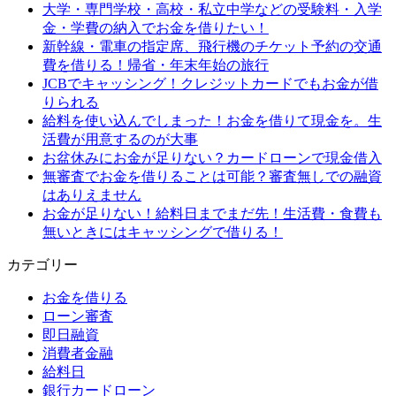
大学・専門学校・高校・私立中学などの受験料・入学
金・学費の納入でお金を借りたい！
新幹線・電車の指定席、飛行機のチケット予約の交通
費を借りる！帰省・年末年始の旅行
JCBでキャッシング！クレジットカードでもお金が借
りられる
給料を使い込んでしまった！お金を借りて現金を。生
活費が用意するのが大事
お盆休みにお金が足りない？カードローンで現金借入
無審査でお金を借りることは可能？審査無しでの融資
はありえません
お金が足りない！給料日までまだ先！生活費・食費も
無いときにはキャッシングで借りる！
カテゴリー
お金を借りる
ローン審査
即日融資
消費者金融
給料日
銀行カードローン