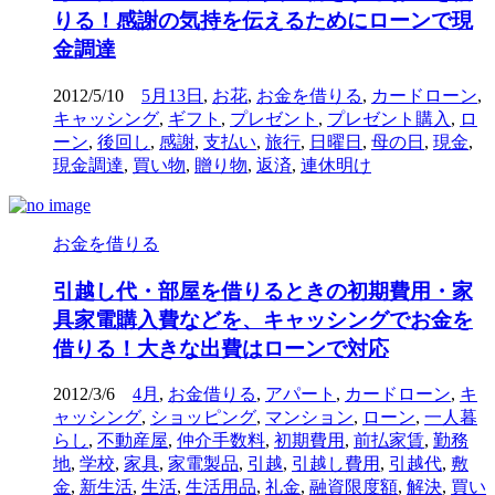
りる！感謝の気持を伝えるためにローンで現
金調達
2012/5/10
5月13日
,
お花
,
お金を借りる
,
カードローン
,
キャッシング
,
ギフト
,
プレゼント
,
プレゼント購入
,
ロ
ーン
,
後回し
,
感謝
,
支払い
,
旅行
,
日曜日
,
母の日
,
現金
,
現金調達
,
買い物
,
贈り物
,
返済
,
連休明け
お金を借りる
引越し代・部屋を借りるときの初期費用・家
具家電購入費などを、キャッシングでお金を
借りる！大きな出費はローンで対応
2012/3/6
4月
,
お金借りる
,
アパート
,
カードローン
,
キ
ャッシング
,
ショッピング
,
マンション
,
ローン
,
一人暮
らし
,
不動産屋
,
仲介手数料
,
初期費用
,
前払家賃
,
勤務
地
,
学校
,
家具
,
家電製品
,
引越
,
引越し費用
,
引越代
,
敷
金
,
新生活
,
生活
,
生活用品
,
礼金
,
融資限度額
,
解決
,
買い