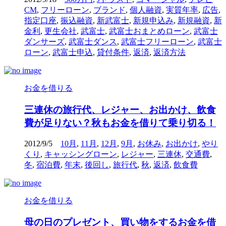
CM
,
フリーローン
,
ブランド
,
個人融資
,
実質年率
,
広告
,
指定口座
,
振込融資
,
新武富士
,
新規申込み
,
新規融資
,
新
金利
,
更生会社
,
武富士
,
武富士おまとめローン
,
武富士
ダンサーズ
,
武富士ダンス
,
武富士フリーローン
,
武富士
ローン
,
武富士申込
,
貸付条件
,
返済
,
返済方法
お金を借りる
三連休の旅行代、レジャー、お出かけ、飲食
費が足りない？秋もお金を借りて乗り切る！
2012/9/5
10月
,
11月
,
12月
,
9月
,
お休み
,
お出かけ
,
やり
くり
,
キャッシングローン
,
レジャー
,
三連休
,
交通費
,
冬
,
宿泊費
,
年末
,
後回し
,
旅行代
,
秋
,
返済
,
飲食費
お金を借りる
母の日のプレゼント、買い物をするお金を借