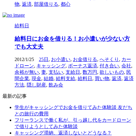
物
,
返済
,
部屋借りる
,
都心
給料日
給料日にお金を借りる！お小遣いが少ない方
でも大丈夫
2012/1/25
25日
,
お小遣い
,
お金借りる
,
へそくり
,
カー
ドローン
,
キャッシング
,
ボーナス返済
,
付き合い
,
会社
,
余裕が無い
,
妻
,
支払い
,
支給日
,
数万円
,
欲しいもの
,
民
間企業
,
現金
,
結婚
,
給料支給
,
給料日
,
買い物
,
返済
,
返済
方法
,
隠し財産
,
飲み会
最新の記事
学生がキャッシングでお金を借りてみた体験談 友だち
との旅行の費用
フリーランスで働く私が、引っ越し代をカードローン
で借りようとしてみた体験談
キャッシング滞納、返済しないとどうなる？