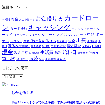
注目キーワード
カードロー
お金借りる
お金
24時間
お金を借りる
ン
キャッシング
カード発行
ケ
クレジットカード
スマホ
ネット申込
ボー
ータイ
ショッピング
ゴールデンウィーク
出費
ナス
使い過ぎ
借りる
借金
レジャー
余裕
借入申込
即日融資
土
夏休み
振込融資
手持ち資金
支払い
日曜日
曜日
家族旅行
審査結果
当日中
現金
給料日
生活費
現金用意
給料
計画的
現金融資
融資審査
買い物
返済
足りない
飲み会
週末
金融機関
これまでの記事
こ
れ
ま
で
お金を借りる
の
記
学生がキャッシングでお金を借りてみた体験談 友だちとの旅行の