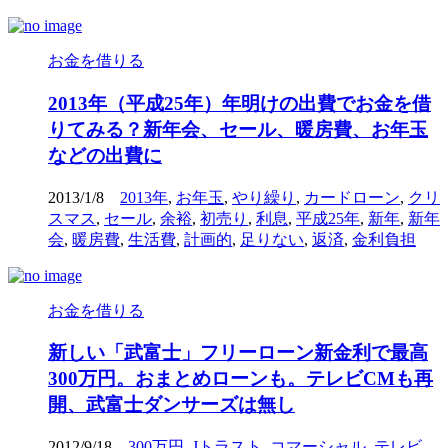
お金を借りる
2013年（平成25年）年明けの出費でお金を借
りてみる？新年会、セール、暖房費、お年玉
などの出費に
2013/1/8
2013年
,
お年玉
,
やり繰り
,
カードローン
,
クリ
スマス
,
セール
,
余裕
,
初売り
,
利息
,
平成25年
,
新年
,
新年
会
,
暖房費
,
生活費
,
計画的
,
足りない
,
返済
,
金利負担
お金を借りる
新しい「武富士」フリーローン新金利で最高
300万円。おまとめローンも。テレビCMも再
開、武富士ダンサーズは無し
2012/9/18
300万円
,
Jトラスト
,
コマーシャル
,
テレビ