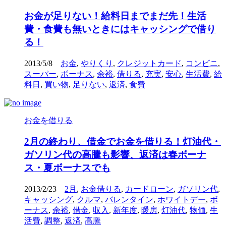
お金が足りない！給料日までまだ先！生活
費・食費も無いときにはキャッシングで借り
る！
2013/5/8
お金
,
やりくり
,
クレジットカード
,
コンビニ
,
スーパー
,
ボーナス
,
余裕
,
借りる
,
充実
,
安心
,
生活費
,
給
料日
,
買い物
,
足りない
,
返済
,
食費
お金を借りる
2月の終わり、借金でお金を借りる！灯油代・
ガソリン代の高騰も影響、返済は春ボーナ
ス・夏ボーナスでも
2013/2/23
2月
,
お金借りる
,
カードローン
,
ガソリン代
,
キャッシング
,
クルマ
,
バレンタイン
,
ホワイトデー
,
ボ
ーナス
,
余裕
,
借金
,
収入
,
新年度
,
暖房
,
灯油代
,
物価
,
生
活費
,
調整
,
返済
,
高騰